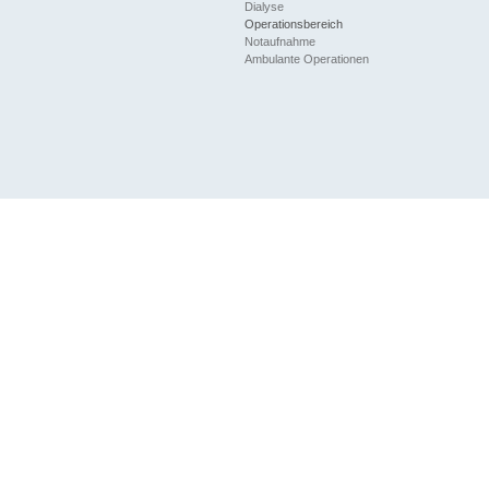
Dialyse
Operationsbereich
Notaufnahme
Ambulante Operationen