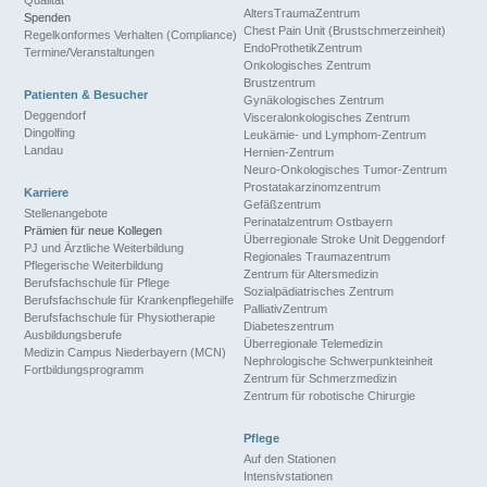
Qualität
AltersTraumaZentrum
Spenden
Chest Pain Unit (Brustschmerzeinheit)
Regelkonformes Verhalten (Compliance)
EndoProthetikZentrum
Termine/Veranstaltungen
Onkologisches Zentrum
Brustzentrum
Patienten & Besucher
Gynäkologisches Zentrum
Deggendorf
Visceralonkologisches Zentrum
Dingolfing
Leukämie- und Lymphom-Zentrum
Landau
Hernien-Zentrum
Neuro-Onkologisches Tumor-Zentrum
Prostatakarzinomzentrum
Karriere
Gefäßzentrum
Stellenangebote
Perinatalzentrum Ostbayern
Prämien für neue Kollegen
Überregionale Stroke Unit Deggendorf
PJ und Ärztliche Weiterbildung
Regionales Traumazentrum
Pflegerische Weiterbildung
Zentrum für Altersmedizin
Berufsfachschule für Pflege
Sozialpädiatrisches Zentrum
Berufsfachschule für Krankenpflegehilfe
PalliativZentrum
Berufsfachschule für Physiotherapie
Diabeteszentrum
Ausbildungsberufe
Überregionale Telemedizin
Medizin Campus Niederbayern (MCN)
Nephrologische Schwerpunkteinheit
Fortbildungsprogramm
Zentrum für Schmerzmedizin
Zentrum für robotische Chirurgie
Pflege
Auf den Stationen
Intensivstationen