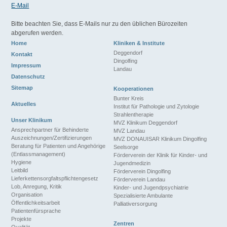
E-Mail
Bitte beachten Sie, dass E-Mails nur zu den üblichen Bürozeiten
abgerufen werden.
Home
Kliniken & Institute
Deggendorf
Kontakt
Dingolfing
Impressum
Landau
Datenschutz
Sitemap
Kooperationen
Bunter Kreis
Aktuelles
Institut für Pathologie und Zytologie
Strahlentherapie
Unser Klinikum
MVZ Klinikum Deggendorf
Ansprechpartner für Behinderte
MVZ Landau
Auszeichnungen/Zertifizierungen
MVZ DONAUISAR Klinikum Dingolfing
Beratung für Patienten und Angehörige
Seelsorge
(Entlassmanagement)
Förderverein der Klinik für Kinder- und
Hygiene
Jugendmedizin
Leitbild
Förderverein Dingolfing
Lieferkettensorgfaltspflichtengesetz
Förderverein Landau
Lob, Anregung, Kritik
Kinder- und Jugendpsychiatrie
Organisation
Spezialisierte Ambulante
Öffentlichkeitsarbeit
Palliativersorgung
Patientenfürsprache
Projekte
Zentren